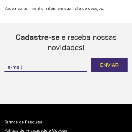
Você não tem nenhum item em sua lista de desejos.
Cadastre-se
e receba nossas
novidades!
Inscreva-
ENVIAR
se
na
nossa
Newsletter:
Termos de Pesquisa
Política de Privacidade e Cookies