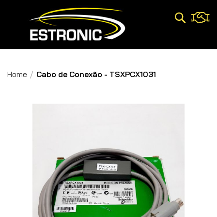
Pesquisa
Home
Cabo de Conexão - TSXPCX1031
Pular
para
o
final
da
Galeria
de
imagens