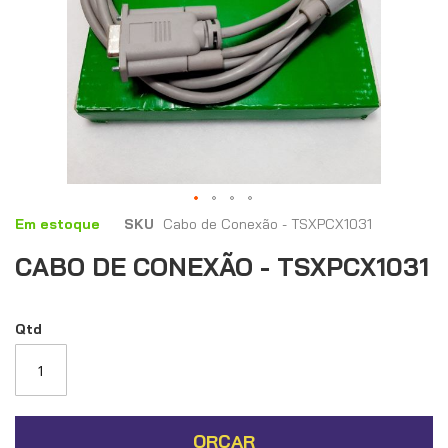
Saltar
Em estoque
SKU
Cabo de Conexão - TSXPCX1031
para
CABO DE CONEXÃO - TSXPCX1031
o
início
da
Galeria
Qtd
de
imagens
ORÇAR