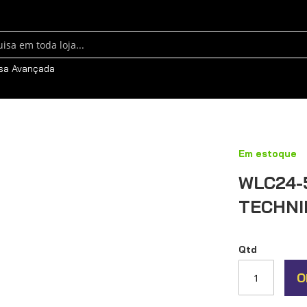
sa
sa Avançada
Em estoque
WLC24-
TECHNI
Qtd
O