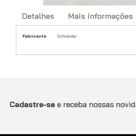
Saltar
Detalhes
Mais informações
para
o
início
da
Mais
Fabricante
Schneider
Galeria
Transformador de corrente tropicalizado 1000 5 saída dupl
informações
de
imagens
Cadastre-se
e receba nossas novid