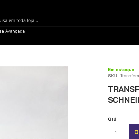
sa
sa Avançada
Em estoque
SKU
Transfor
TRANSF
SCHNEI
Qtd
O