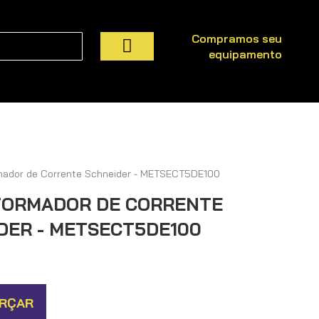
Compramos seu
equipamento
Pesquisa
mador de Corrente Schneider - METSECT5DE100
ORMADOR DE CORRENTE
DER - METSECT5DE100
RÇAR