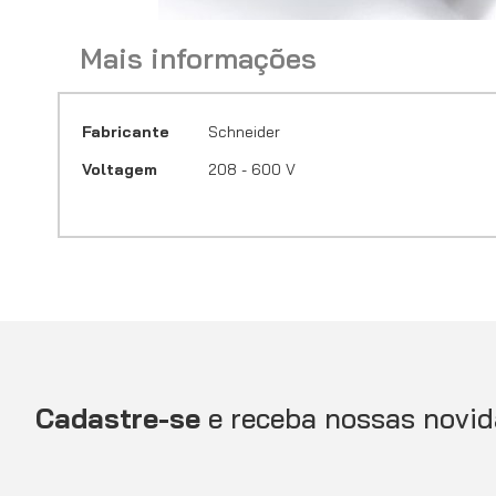
Saltar
Mais informações
para
o
início
da
Mais
Fabricante
Schneider
Galeria
informações
de
Voltagem
208 - 600 V
imagens
Cadastre-se
e receba nossas novid