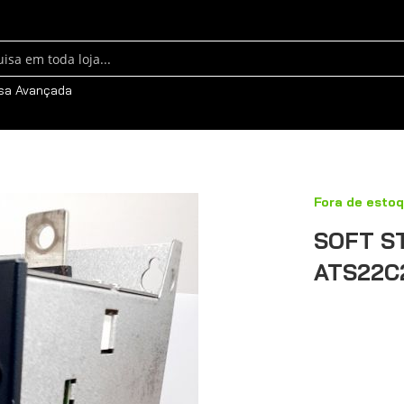
sa
sa Avançada
Fora de esto
SOFT S
ATS22C2