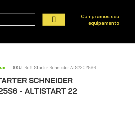
Compramos seu
equipamento
Pesquisa
que
SKU
Soft Starter Schneider ATS22C25S6
TARTER SCHNEIDER
5S6 - ALTISTART 22