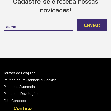
Cadastre-se
e receba nossas
novidades!
Inscreva-
ENVIAR
se
na
nossa
Newsletter:
Termos de Pesquisa
Política de Privacidade e Cookies
Pesquisa Avançada
Pedidos e Devoluções
Fale Conosco
Contato