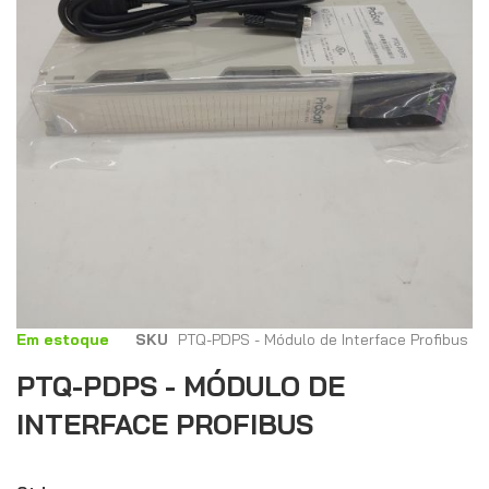
Saltar
Em estoque
SKU
PTQ-PDPS - Módulo de Interface Profibus
para
PTQ-PDPS - MÓDULO DE
o
início
INTERFACE PROFIBUS
da
Galeria
de