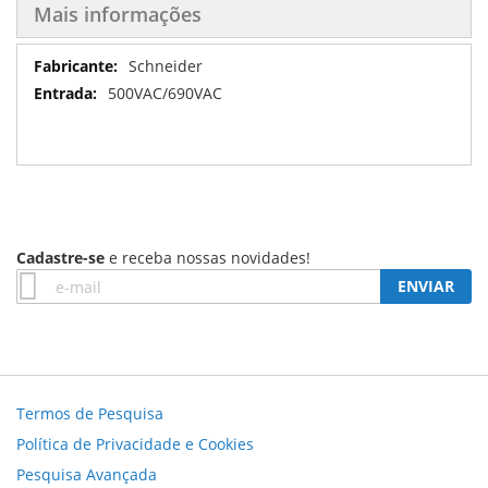
Mais informações
Mais
Schneider
informações
500VAC/690VAC
Cadastre-se
e receba nossas novidades!
Inscreva-
ENVIAR
se
na
nossa
Newsletter:
Termos de Pesquisa
Política de Privacidade e Cookies
Pesquisa Avançada