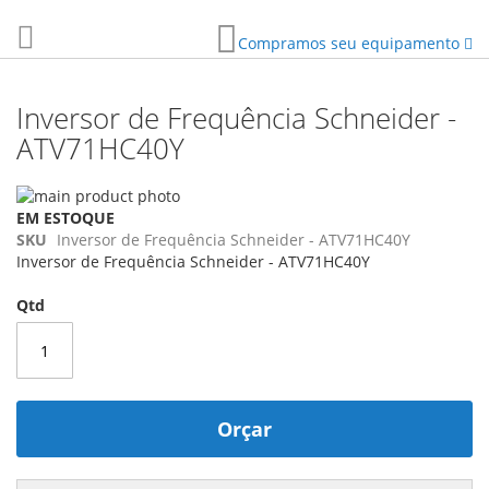
Pesquisa
Compramos seu equipamento
Inversor de Frequência Schneider -
ATV71HC40Y
Pular
para
Saltar
EM ESTOQUE
o
para
SKU
Inversor de Frequência Schneider - ATV71HC40Y
final
o
Inversor de Frequência Schneider - ATV71HC40Y
da
início
Galeria
da
Qtd
de
Galeria
imagens
de
imagens
Orçar