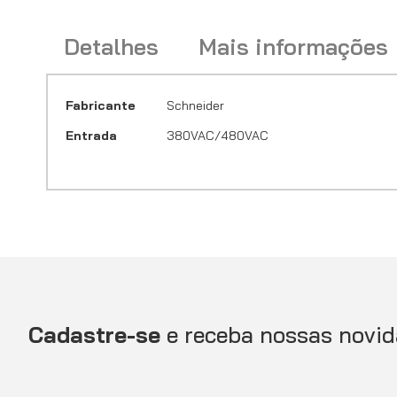
Saltar
Detalhes
Mais informações
para
o
início
da
Mais
Fabricante
Schneider
Galeria
CONVERSOR DE FREQUENCIA ATV PROCESS 37 AMPS ND 18,
informações
de
Entrada
380VAC/480VAC
imagens
Cadastre-se
e receba nossas novid