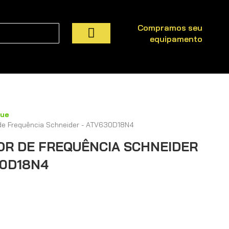
Compramos seu
equipamento
Pesquisa
que
 de Frequência Schneider - ATV630D18N4
OR DE FREQUÊNCIA SCHNEIDER
30D18N4