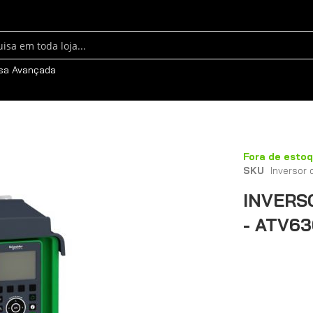
sa
sa Avançada
Fora de esto
SKU
Inversor
INVERS
- ATV6