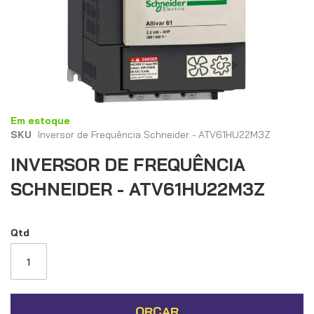
Saltar
Em estoque
para
SKU
Inversor de Frequência Schneider - ATV61HU22M3Z
o
INVERSOR DE FREQUÊNCIA
início
da
SCHNEIDER - ATV61HU22M3Z
Galeria
de
imagens
Qtd
ORÇAR