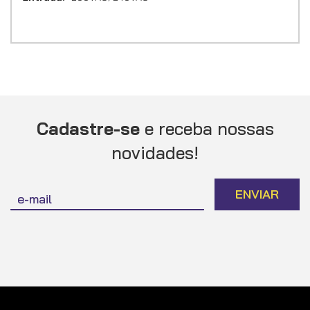
Cadastre-se
e receba nossas
novidades!
Inscreva-
ENVIAR
se
na
nossa
Newsletter: