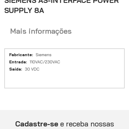
SIEMENS AS-INTERFACE POWER
imagens
SUPPLY 8A
Mais informações
Mais
Siemens
informações
110VAC/230VAC
30 VDC
Cadastre-se
e receba nossas