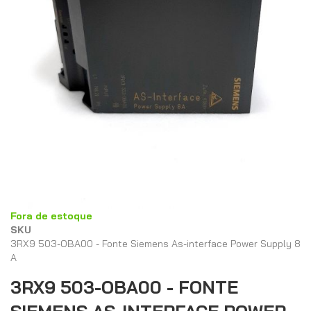
Saltar
Fora de estoque
para
SKU
o
3RX9 503-OBA00 - Fonte Siemens As-interface Power Supply 8
início
A
da
3RX9 503-OBA00 - FONTE
Galeria
de