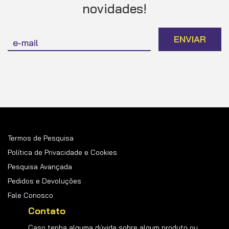
novidades!
Inscreva-
ENVIAR
se
na
nossa
Newsletter:
Termos de Pesquisa
Política de Privacidade e Cookies
Pesquisa Avançada
Pedidos e Devoluções
Fale Conosco
Contato
Caso tenha alguma dúvida sobre algum produto ou