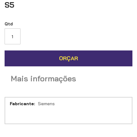
imagens
S5
Qtd
ORÇAR
Mais informações
Mais
Siemens
informações