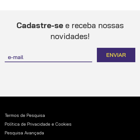
Cadastre-se
e receba nossas
novidades!
Inscreva-
ENVIAR
se
na
nossa
Newsletter:
Termos de Pesquisa
Política de Privacidade e Cookies
Pesquisa Avançada