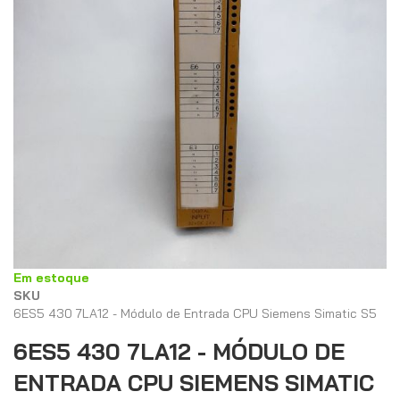
Saltar
Em estoque
para
SKU
o
6ES5 430 7LA12 - Módulo de Entrada CPU Siemens Simatic S5
início
6ES5 430 7LA12 - MÓDULO DE
da
Galeria
ENTRADA CPU SIEMENS SIMATIC
de