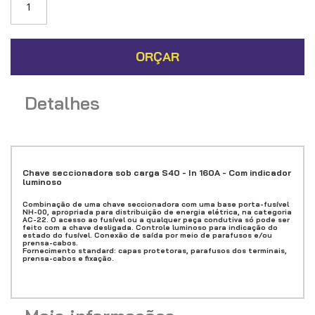
imagens
ORÇAR
Detalhes
Chave seccionadora sob carga S40 - In 160A - Com indicador
luminoso
Combinação de uma chave seccionadora com uma base porta-fusível
NH-00, apropriada para distribuição de energia elétrica, na categoria
AC-22. O acesso ao fusível ou a qualquer peça condutiva só pode ser
feito com a chave desligada. Controle luminoso para indicação do
estado do fusível. Conexão de saída por meio de parafusos e/ou
prensa-cabos.
Fornecimento standard: capas protetoras, parafusos dos terminais,
prensa-cabos e fixação.