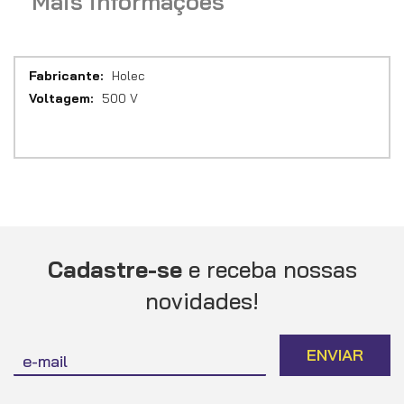
Mais informações
Mais
Holec
informações
500 V
Cadastre-se
e receba nossas
novidades!
Inscreva-
ENVIAR
se
na
nossa