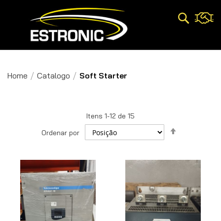
Pesquisa
Home
Catalogo
Soft Starter
Itens
1
-
12
de
15
Definir
Ordenar por
Direção
Decrescent