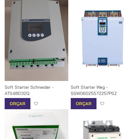
Soft Starter Schneider -
Soft Starter Weg -
ATS48D32Q
SSW060255T2257PSZ
Adicionar à lista de desejos
Adicionar à list
ORÇAR
ORÇAR