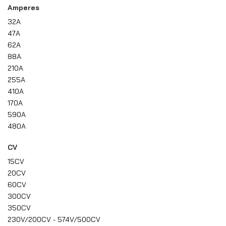
Amperes
32A
47A
62A
88A
210A
255A
410A
170A
590A
480A
CV
15CV
20CV
60CV
300CV
350CV
230V/200CV - 574V/500CV