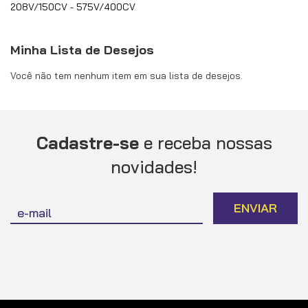
208V/150CV - 575V/400CV
Minha Lista de Desejos
Você não tem nenhum item em sua lista de desejos.
Cadastre-se
e receba nossas
novidades!
Inscreva-
ENVIAR
se
na
nossa
Newsletter: