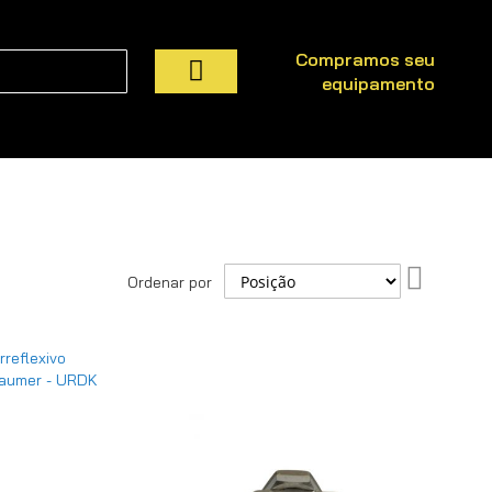
Compramos seu
equipamento
Pesquisa
Definir
Ordenar por
Direção
Decresce