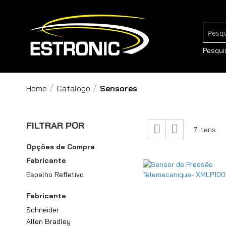
Pesqui
Pesqui
Home
Catalogo
Sensores
Ver
FILTRAR POR
Grade
Lista
7
itens
como
Opções de Compra
Fabricante
Espelho Refletivo
Fabricante
Schneider
Allen Bradley