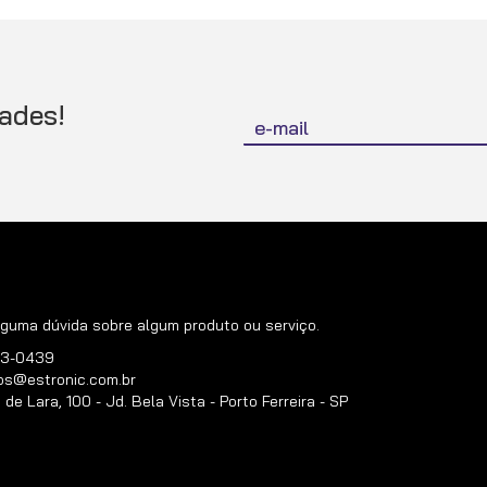
Inscreva-
ades!
se
na
nossa
Newsletter:
guma dúvida sobre algum produto ou serviço.
383-0439
os@estronic.com.br
e Lara, 100 - Jd. Bela Vista - Porto Ferreira - SP