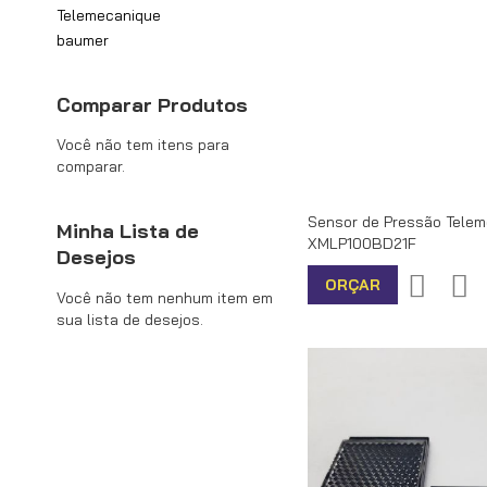
Telemecanique
baumer
Comparar Produtos
Você não tem itens para
comparar.
Sensor de Pressão Telem
Minha Lista de
XMLP100BD21F
Desejos
Adiciona
Ad
ORÇAR
Você não tem nenhum item em
sua lista de desejos.
à
pa
lista
Co
de
desejos