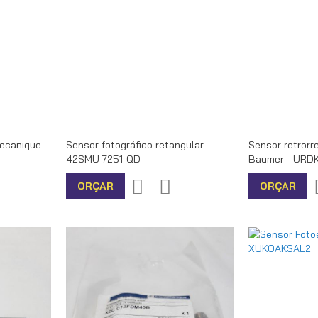
ecanique-
Sensor fotográfico retangular -
Sensor retrorre
42SMU-7251-QD
Baumer - URD
r
icionar
Adicionar
Adicionar
ORÇAR
ORÇAR
ra
à
para
mparar
lista
Comparar
de
desejos