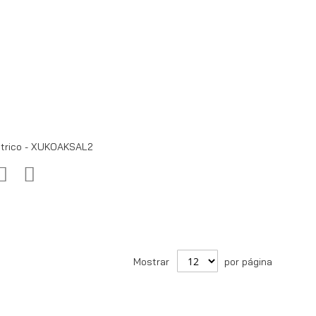
étrico - XUKOAKSAL2
Adicionar
Adicionar
à
para
lista
Comparar
de
Mostrar
por página
desejos