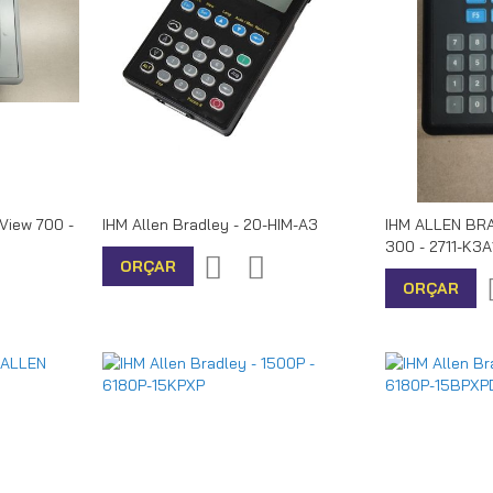
lView 700 -
IHM Allen Bradley - 20-HIM-A3
IHM ALLEN BR
300 - 2711-K3A
Adicionar
Adicionar
ORÇAR
r
icionar
ORÇAR
à
para
ra
lista
Comparar
mparar
de
desejos