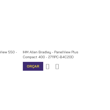
lView 550 -
IHM Allen Bradley - PanelView Plus
Compact 400 - 2711PC-B4C20D
r
icionar
Adicionar
Adicionar
ORÇAR
ra
à
para
mparar
lista
Comparar
de
desejos