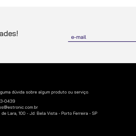
Inscreva-
ades!
se
na
nossa
Newsletter:
guma dúvida sobre algum produto ou serviço.
383-0439
os@estronic.com.br
e Lara, 100 - Jd. Bela Vista - Porto Ferreira - SP