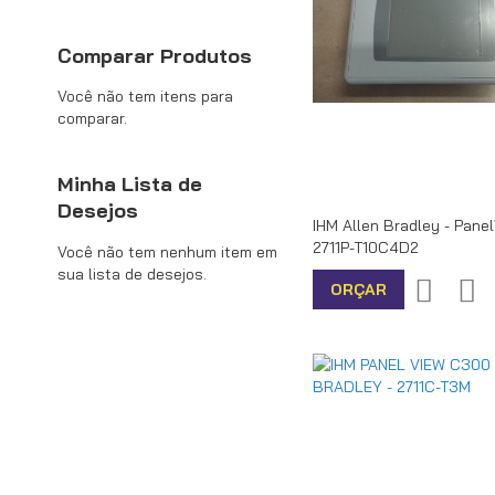
Comparar Produtos
Você não tem itens para
comparar.
Minha Lista de
Desejos
IHM Allen Bradley - Pane
2711P-T10C4D2
Você não tem nenhum item em
sua lista de desejos.
Adiciona
Ad
ORÇAR
à
pa
lista
Co
de
desejos