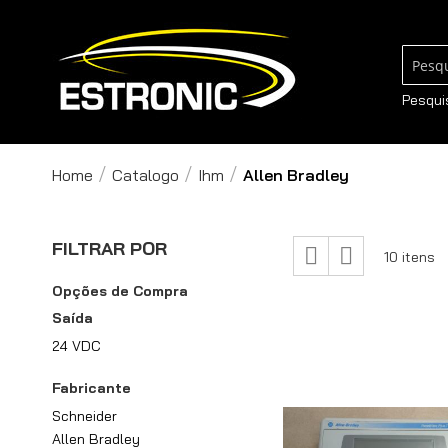
Pesqui
Pesqui
Home
Catalogo
Ihm
Allen Bradley
Ver
FILTRAR POR
Grade
Lista
10
itens
como
Opções de Compra
Saída
24 VDC
Fabricante
Schneider
Allen Bradley