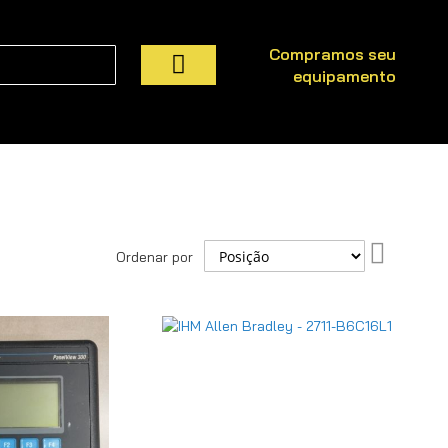
Compramos seu
equipamento
Pesquisa
Definir
Ordenar por
Direção
Decresce