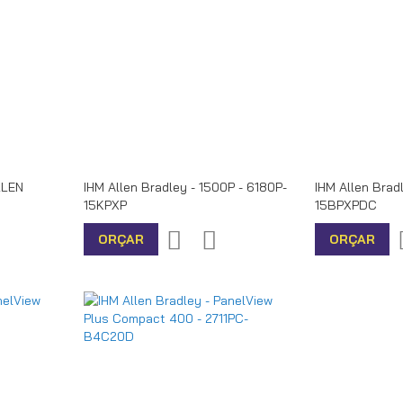
LLEN
IHM Allen Bradley - 1500P - 6180P-
IHM Allen Brad
15KPXP
15BPXPDC
r
icionar
Adicionar
Adicionar
ORÇAR
ORÇAR
ra
à
para
mparar
lista
Comparar
de
desejos