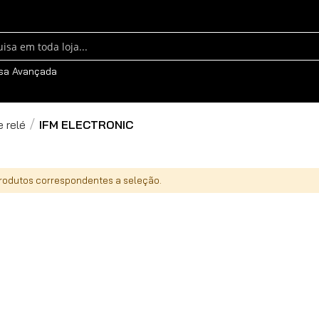
sa
sa Avançada
 relé
IFM ELECTRONIC
odutos correspondentes a seleção.