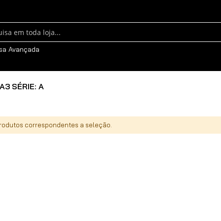
sa
sa Avançada
A3 SÉRIE: A
odutos correspondentes a seleção.