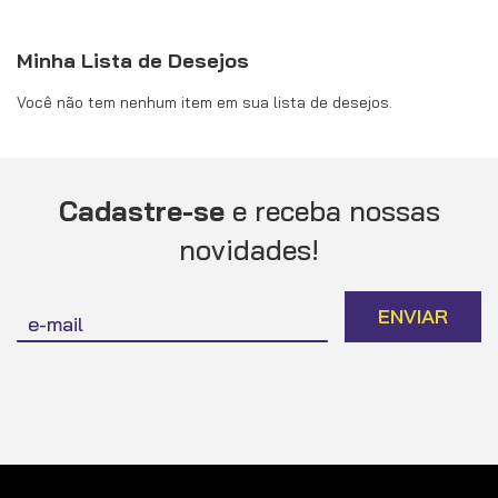
Minha Lista de Desejos
Você não tem nenhum item em sua lista de desejos.
Cadastre-se
e receba nossas
novidades!
Inscreva-
ENVIAR
se
na
nossa
Newsletter: