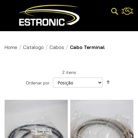
Pesquisa
Home
Catalogo
Cabos
Cabo Terminal
2
itens
Definir
Ordenar por
Direção
Decrescent