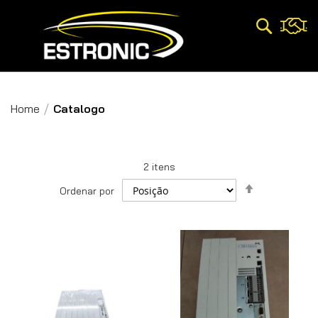
Pesquisa
Home
Catalogo
2
itens
Definir
Ordenar por
Direção
Decrescent