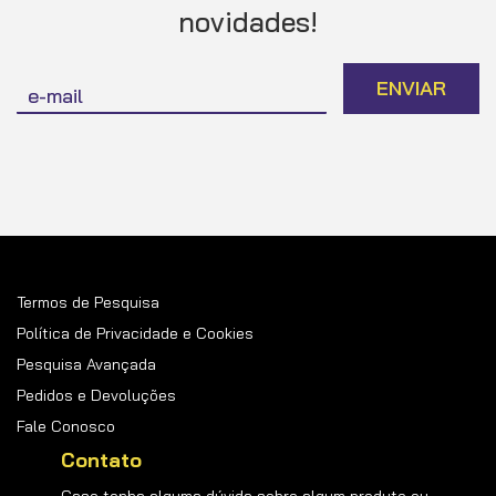
novidades!
Inscreva-
ENVIAR
se
na
nossa
Newsletter:
Termos de Pesquisa
Política de Privacidade e Cookies
Pesquisa Avançada
Pedidos e Devoluções
Fale Conosco
Contato