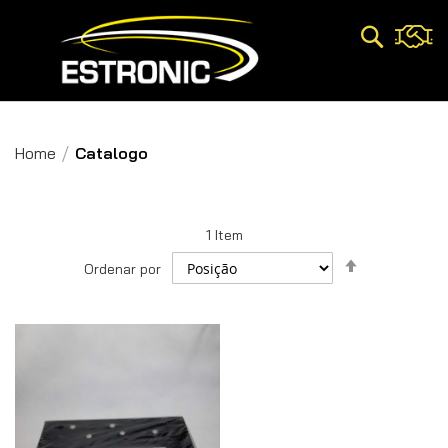
Pesquisa
Home
Catalogo
1
Item
Definir
Ordenar por
Direção
Decrescent