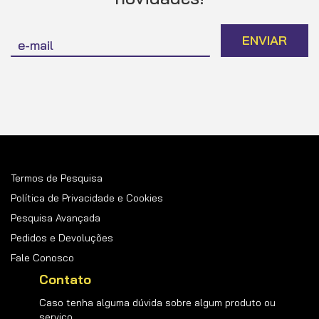
Inscreva-
ENVIAR
se
na
nossa
Newsletter:
Termos de Pesquisa
Política de Privacidade e Cookies
Pesquisa Avançada
Pedidos e Devoluções
Fale Conosco
Contato
Caso tenha alguma dúvida sobre algum produto ou
serviço.