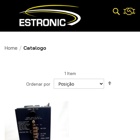
Pesquisa
Home
Catalogo
1
Item
Definir
Ordenar por
Direção
Decrescent