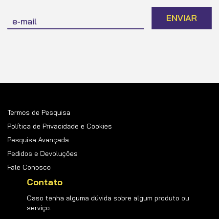
Inscreva-
ENVIAR
se
na
nossa
Newsletter:
Termos de Pesquisa
Política de Privacidade e Cookies
Pesquisa Avançada
Pedidos e Devoluções
Fale Conosco
Contato
Caso tenha alguma dúvida sobre algum produto ou
serviço.