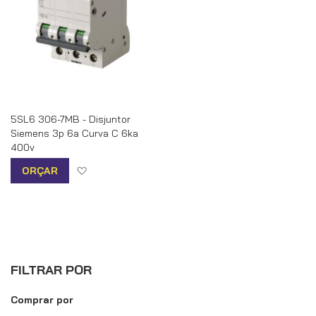
5SL6 306-7MB - Disjuntor
Siemens 3p 6a Curva C 6ka
400v
Adicionar à lista de desejos
ORÇAR
FILTRAR POR
Comprar por