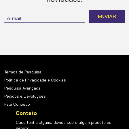
Inscreva-
ENVIAR
se
na
nossa
Newsletter:
Termos de Pesquisa
Política de Privacidade e Cookies
Pesquisa Avançada
Pedidos e Devoluções
Fale Conosco
Contato
Caso tenha alguma dúvida sobre algum produto ou
serviço.