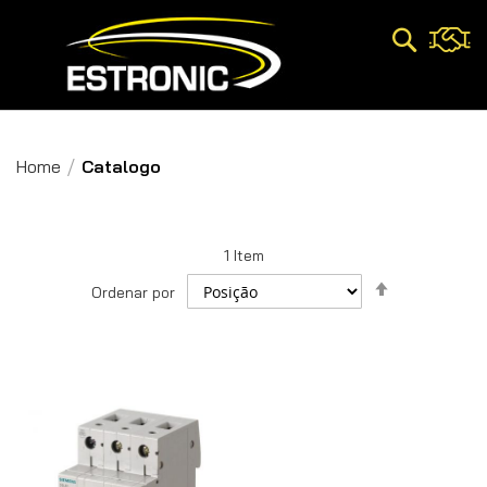
Pesquisa
Home
Catalogo
1
Item
Definir
Ordenar por
Direção
Decrescent