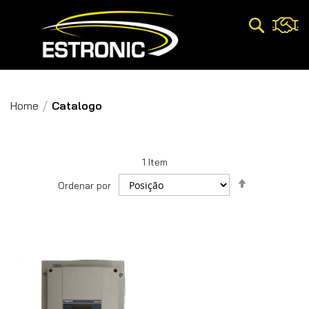
Pesquisa
Home
Catalogo
1
Item
Definir
Ordenar por
Direção
Decrescent