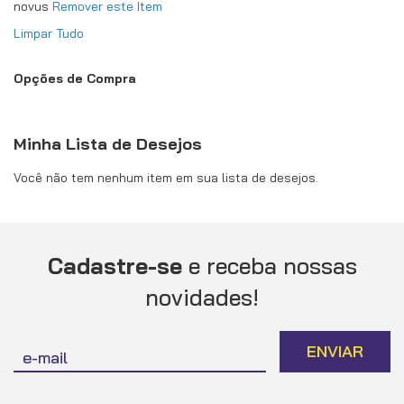
novus
Remover este Item
Limpar Tudo
Opções de Compra
Minha Lista de Desejos
Você não tem nenhum item em sua lista de desejos.
Cadastre-se
e receba nossas
novidades!
Inscreva-
ENVIAR
se
na
nossa