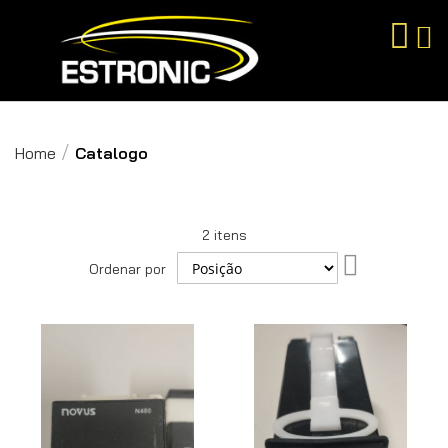
Pesqu
Home
Catalogo
2
itens
Definir
Ordenar por
Direção
Decrescente