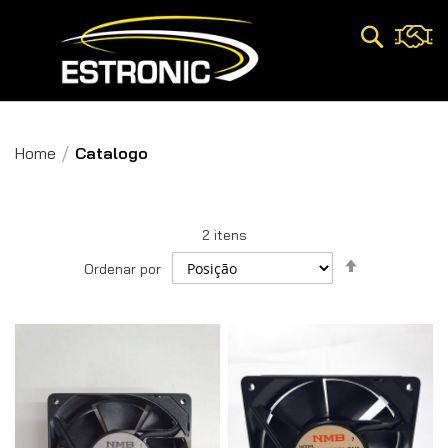
Pesquisa
Home
Catalogo
2
itens
Definir
Ordenar por
Direção
Decrescent