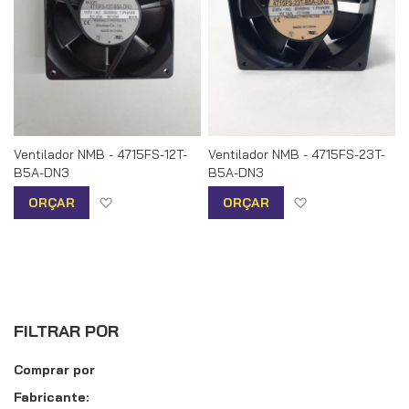
Ventilador NMB - 4715FS-12T-
Ventilador NMB - 4715FS-23T-
B5A-DN3
B5A-DN3
Adicionar à lista de desejos
Adicionar à list
ORÇAR
ORÇAR
FILTRAR POR
Comprar por
Fabricante