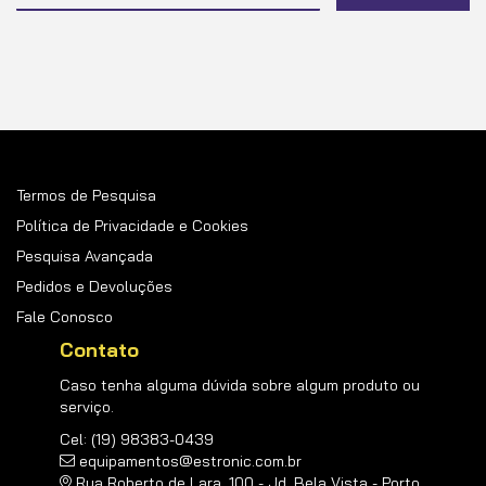
na
nossa
Newsletter:
Termos de Pesquisa
Política de Privacidade e Cookies
Pesquisa Avançada
Pedidos e Devoluções
Fale Conosco
Contato
Caso tenha alguma dúvida sobre algum produto ou
serviço.
Cel: (19) 98383-0439
equipamentos@estronic.com.br
Rua Roberto de Lara, 100 - Jd. Bela Vista - Porto