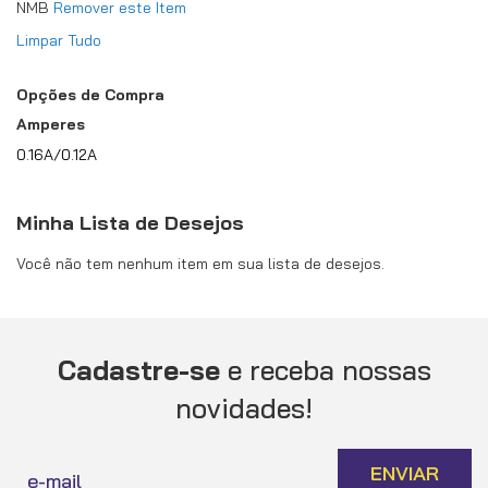
NMB
Remover este Item
Limpar Tudo
Opções de Compra
Amperes
0.16A/0.12A
Minha Lista de Desejos
Você não tem nenhum item em sua lista de desejos.
Cadastre-se
e receba nossas
novidades!
Inscreva-
ENVIAR
se