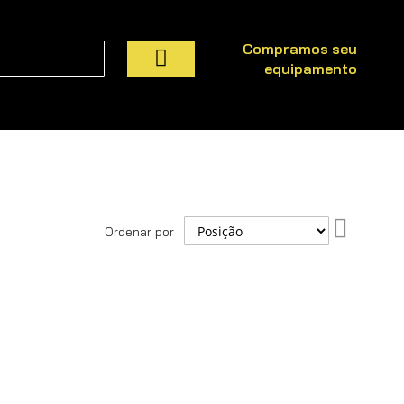
Compramos seu
equipamento
Pesquisa
Definir
Ordenar por
Direção
Decresce