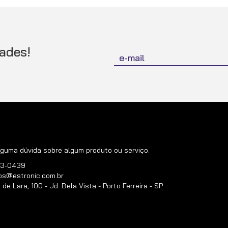
Inscreva-
ades!
se
na
nossa
Newsletter:
guma dúvida sobre algum produto ou serviço.
383-0439
os@estronic.com.br
e Lara, 100 - Jd. Bela Vista - Porto Ferreira - SP