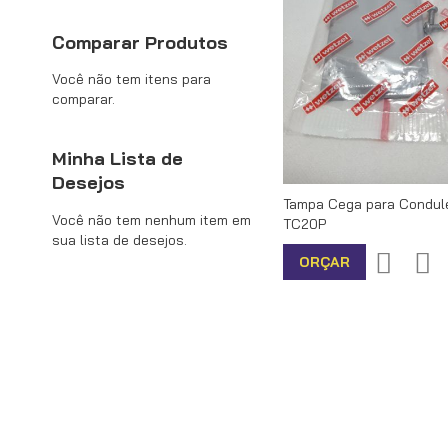
Comparar Produtos
Você não tem itens para
comparar.
Minha Lista de
Desejos
Tampa Cega para Condule
Você não tem nenhum item em
TC20P
sua lista de desejos.
Adiciona
Ad
ORÇAR
à
pa
lista
Co
de
desejos