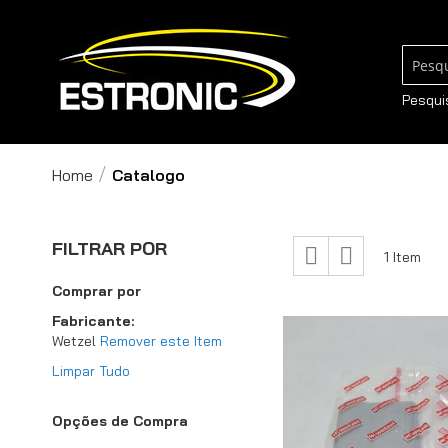
Pesqui
Pesqui
Home
Catalogo
Ver
FILTRAR POR
Grade
Lista
1
Item
como
Comprar por
Fabricante
Wetzel
Remover este Item
Limpar Tudo
Opções de Compra