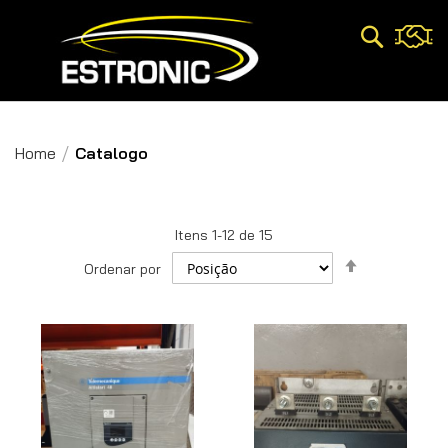
Pesquisa
Home
Catalogo
Itens
1
-
12
de
15
Definir
Ordenar por
Direção
Decrescent