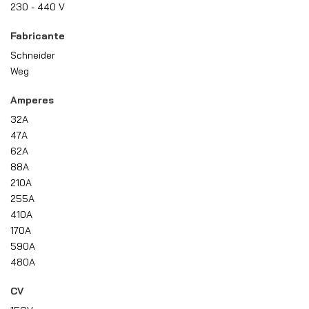
230 - 440 V
Fabricante
Schneider
Weg
Amperes
32A
47A
62A
88A
210A
255A
410A
170A
590A
480A
CV