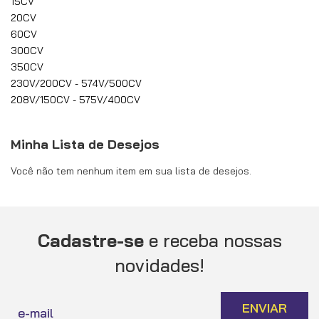
15CV
20CV
60CV
300CV
350CV
230V/200CV - 574V/500CV
208V/150CV - 575V/400CV
Minha Lista de Desejos
Você não tem nenhum item em sua lista de desejos.
Cadastre-se
e receba nossas
novidades!
Inscreva-
ENVIAR
se