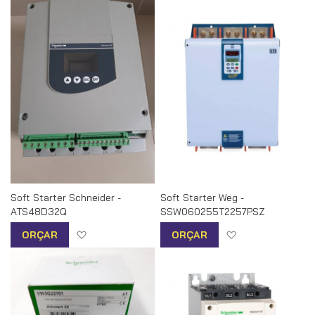
Soft Starter Schneider -
Soft Starter Weg -
ATS48D32Q
SSW060255T2257PSZ
Adicionar à lista de desejos
Adicionar à list
ORÇAR
ORÇAR