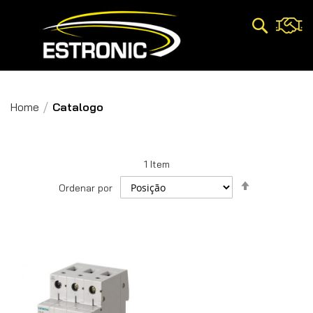
Pesquisa
Home
Catalogo
1
Item
Definir
Ordenar por
Direção
Decrescent