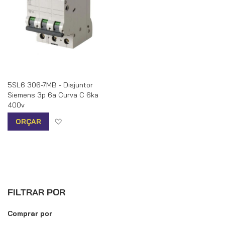
5SL6 306-7MB - Disjuntor
Siemens 3p 6a Curva C 6ka
400v
Adicionar à lista de desejos
ORÇAR
FILTRAR POR
Comprar por