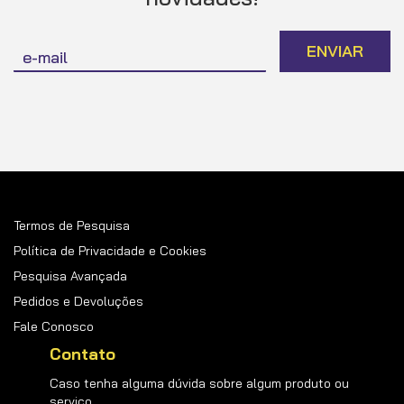
Inscreva-
ENVIAR
se
na
nossa
Newsletter:
Termos de Pesquisa
Política de Privacidade e Cookies
Pesquisa Avançada
Pedidos e Devoluções
Fale Conosco
Contato
Caso tenha alguma dúvida sobre algum produto ou
serviço.