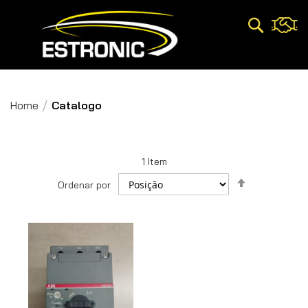
Pesquisa
Home
Catalogo
1
Item
Definir
Ordenar por
Direção
Decrescent