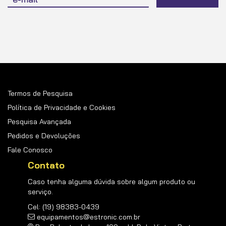
na
nossa
Newsletter:
Termos de Pesquisa
Política de Privacidade e Cookies
Pesquisa Avançada
Pedidos e Devoluções
Fale Conosco
Contato
Caso tenha alguma dúvida sobre algum produto ou
serviço.
Cel: (19) 98383-0439
equipamentos@estronic.com.br