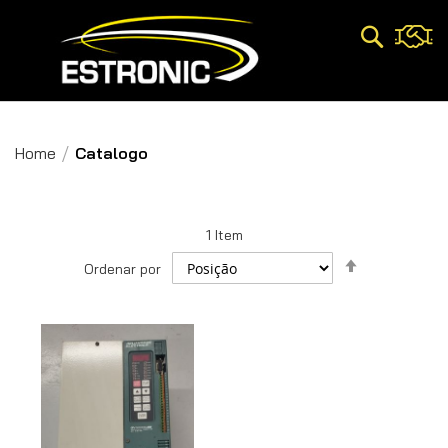
Pesquisa
Home
Catalogo
1
Item
Definir
Ordenar por
Direção
Decrescent