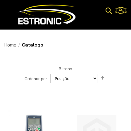
Pesquisa
Home
Catalogo
6
itens
Definir
Ordenar por
Direção
Decrescent