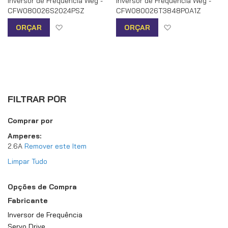
Inversor de Frequencia Weg -
Inversor de Frequencia Weg -
CFW080026S2024PSZ
CFW080026T3848P0A1Z
Adicionar à lista de desejos
Adicionar à list
ORÇAR
ORÇAR
FILTRAR POR
Comprar por
Amperes
2.6A
Remover este Item
Limpar Tudo
Opções de Compra
Fabricante
Inversor de Frequência
Servo Drive