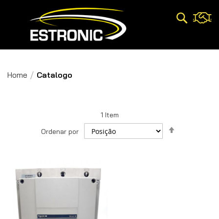
Pesquisa
Home
Catalogo
1
Item
Definir
Ordenar por
Direção
Decrescent