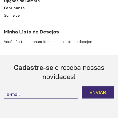
Opções de Compra
Fabricante
Schneider
Minha Lista de Desejos
Você não tem nenhum item em sua lista de desejos.
Cadastre-se
e receba nossas
novidades!
Inscreva-
ENVIAR
se
na
nossa
Newsletter: