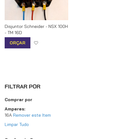
Disjuntor Schneider - NSX 100H
- TM 16D
Adicionar à lista de desejos
ORÇAR
FILTRAR POR
Comprar por
Amperes
16A
Remover este Item
Limpar Tudo