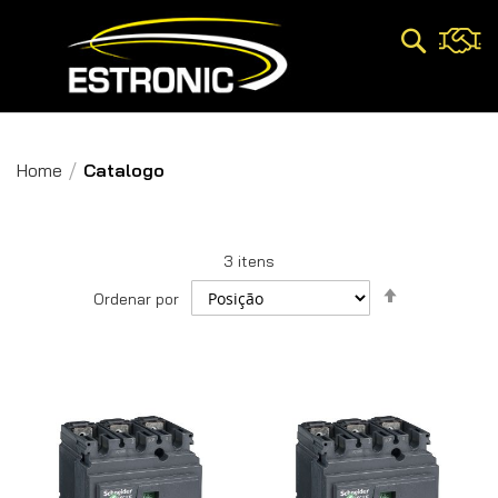
Pesquisa
Home
Catalogo
3
itens
Definir
Ordenar por
Direção
Decrescent