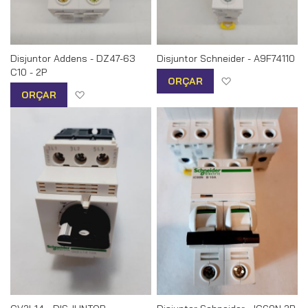
Disjuntor Addens - DZ47-63
Disjuntor Schneider - A9F74110
C10 - 2P
Adicionar à list
ORÇAR
Adicionar à lista de desejos
ORÇAR