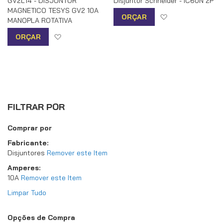
GV2L14 - DISJUNTOR
Disjuntor Schneider - IC60N 2P
MAGNETICO TESYS GV2 10A
Adicionar à list
ORÇAR
MANOPLA ROTATIVA
Adicionar à lista de desejos
ORÇAR
FILTRAR POR
Comprar por
Fabricante
Disjuntores
Remover este Item
Amperes
10A
Remover este Item
Limpar Tudo
Opções de Compra