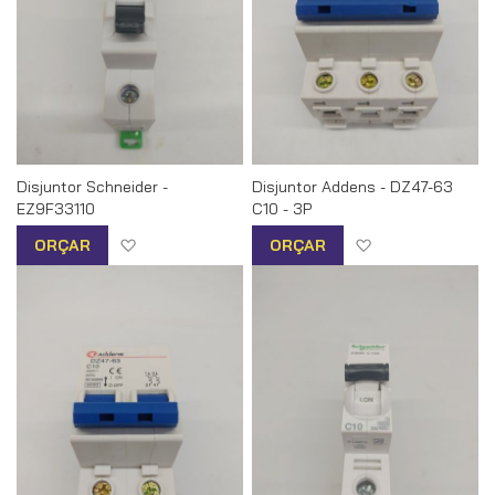
Disjuntor Schneider -
Disjuntor Addens - DZ47-63
EZ9F33110
C10 - 3P
Adicionar à lista de desejos
Adicionar à list
ORÇAR
ORÇAR