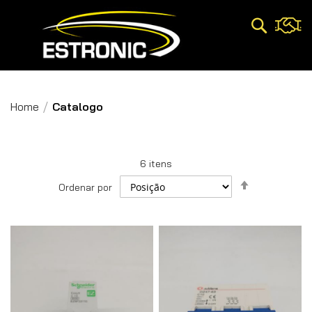
Pesquisa
Home
Catalogo
6
itens
Definir
Ordenar por
Direção
Decrescent